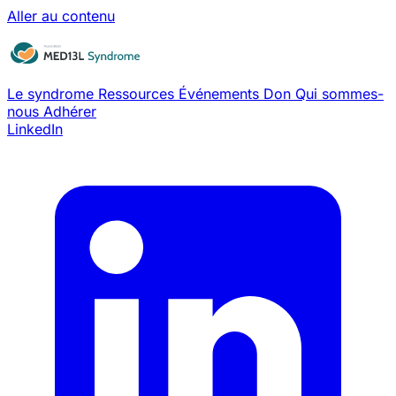
Aller au contenu
Le syndrome
Ressources
Événements
Don
Qui sommes-
nous
Adhérer
LinkedIn