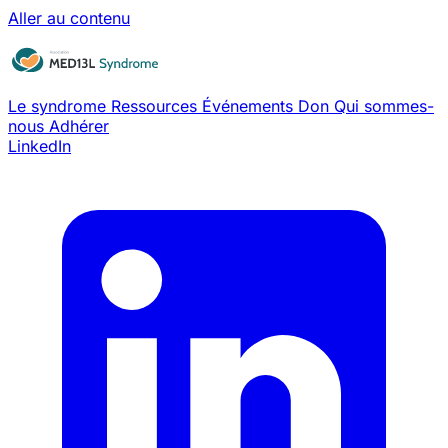
Aller au contenu
Le syndrome
Ressources
Événements
Don
Qui sommes-
nous
Adhérer
LinkedIn